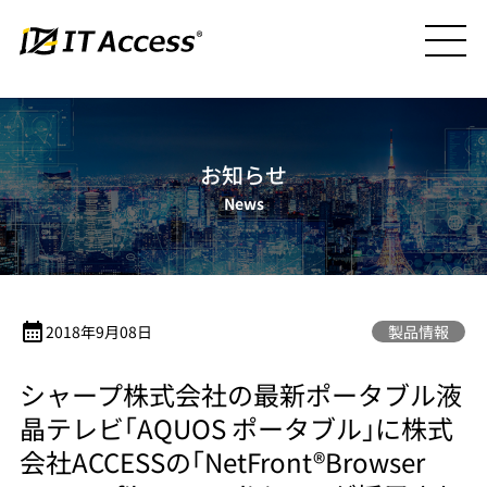
お知らせ
News
calendar_month
2018年9月08日
製品情報
シャープ株式会社の最新ポータブル液
晶テレビ｢AQUOS ポータブル｣に株式
会社ACCESSの｢NetFront®Browser