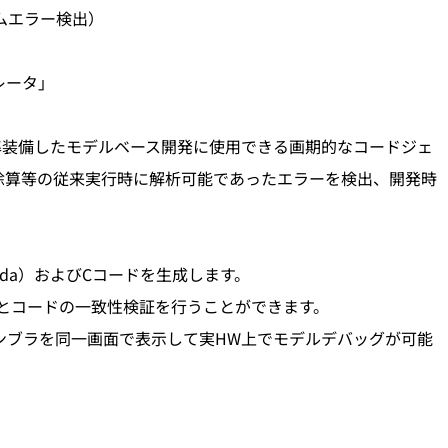
ムエラー検出）
レータ」
準装備したモデルベース開発に使用できる画期的なコードジェ
除算等の従来実行時に解析可能であったエラーを検出、開発時
RK(Ada）およびCコードを生成します。
デルとコードの一致性検証を行うことができます。
センブラを同一画面で表示して実HW上でモデルデバッグが可能