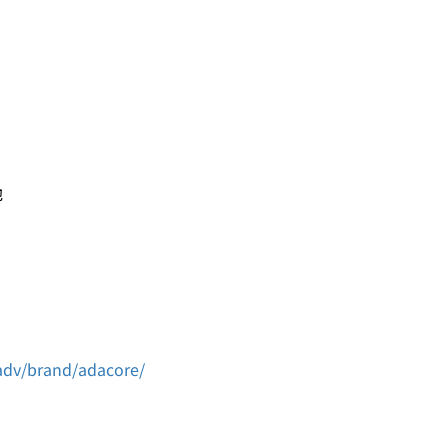
他
/adv/brand/adacore/