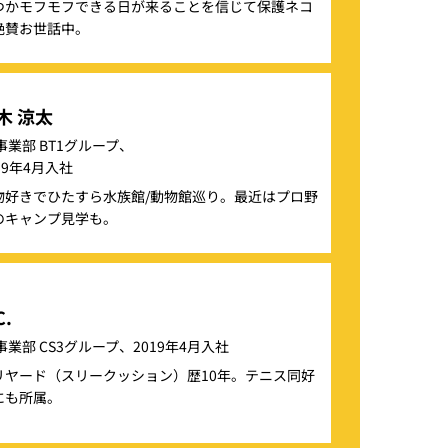
つかモフモフできる日が来ることを信じて保護ネコ
絶賛お世話中。
木 涼太
事業部 BT1グループ、
19年4月入社
物好きでひたすら水族館/動物館巡り。最近はプロ野
のキャンプ見学も。
C.
事業部 CS3グループ、2019年4月入社
リヤード（スリークッション）歴10年。テニス同好
にも所属。