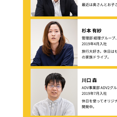
最近は奥さんとお子
杉本 有紗
管理部 経理グループ
2019年4月入社
旅行大好き。休日は
の家族ドライブ。
川口 森
ADV事業部 ADV2グ
2019年7月入社
休日を使ってオリジ
開発中。