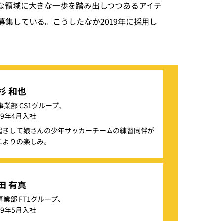
たな領域に大きな一歩を踏み出しつつあるアイテ
集している。こうしたなか2019年に採用し
杉 和也
事業部 CS1グループ、
19年4月入社
起きして娘さんの少年サッカーチームの練習同伴が
によりの楽しみ。
田 有真
事業部 FT1グループ、
19年5月入社