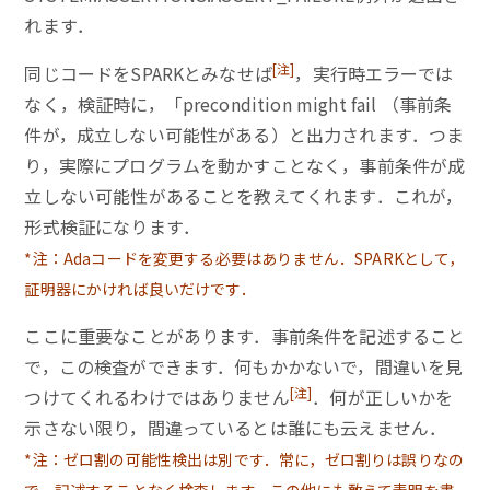
れます．
[注]
同じコードをSPARKとみなせば
，実行時エラーでは
なく，検証時に，「precondition might fail （事前条
件が，成立しない可能性がある）と出力されます．つま
り，実際にプログラムを動かすことなく，事前条件が成
立しない可能性があることを教えてくれます．これが，
形式検証になります．
*注：Adaコードを変更する必要はありません．SPARKとして，
証明器にかければ良いだけです．
ここに重要なことがあります．事前条件を記述すること
で，この検査ができます．何もかかないで，間違いを見
[注]
つけてくれるわけではありません
．何が正しいかを
示さない限り，間違っているとは誰にも云えません．
*注：ゼロ割の可能性検出は別です．常に，ゼロ割りは誤りなの