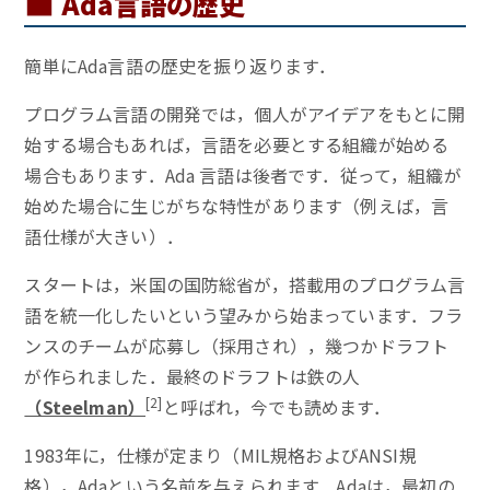
■
Ada言語の歴史
簡単にAda言語の歴史を振り返ります．
プログラム言語の開発では，個人がアイデアをもとに開
始する場合もあれば，言語を必要とする組織が始める
場合もあります．Ada 言語は後者です．従って，組織が
始めた場合に生じがちな特性があります（例えば，言
語仕様が大きい）．
スタートは，米国の国防総省が，搭載用のプログラム言
語を統一化したいという望みから始まっています．フラ
ンスのチームが応募し（採用され），幾つかドラフト
が作られました．最終のドラフトは鉄の人
[
2]
（Steelman）
と呼ばれ，今でも読めます．
1983年に，仕様が定まり（MIL規格およびANSI規
格），Adaという名前を与えられます．Adaは，最初の