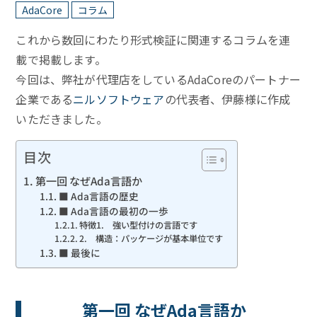
AdaCore
コラム
これから数回にわたり形式検証に関連するコラムを連
載で掲載します。
今回は、弊社が代理店をしているAdaCoreのパートナー
企業である
ニルソフトウェア
の代表者、伊藤様に作成
いただきました。
目次
第一回 なぜAda言語か
■ Ada言語の歴史
■ Ada言語の最初の一歩
特徴1. 強い型付けの言語です
2. 構造：パッケージが基本単位です
■ 最後に
第一回 なぜAda言語か