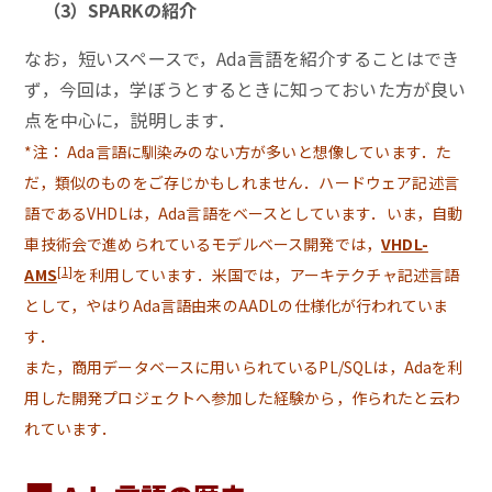
（3）SPARKの紹介
なお，短いスペースで，Ada言語を紹介することはでき
ず，今回は，学ぼうとするときに知っておいた方が良い
点を中心に，説明します．
*注： Ada言語に馴染みのない方が多いと想像しています．た
だ，類似のものをご存じかもしれません．ハードウェア記述言
語であるVHDLは，Ada言語をベースとしています．いま，自動
車技術会で進められているモデルベース開発では，
VHDL-
[1]
AMS
を利用しています．米国では，アーキテクチャ記述言語
として，やはりAda言語由来のAADLの仕様化が行われていま
す．
また，商用データベースに用いられているPL/SQLは，Adaを利
用した開発プロジェクトへ参加した経験から，作られたと云わ
れています．