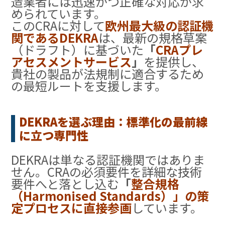
造業者には迅速かつ正確な対応が求
められています
。
このCRAに対して
欧州最大級の認証機
関である
DEKRA
は、最新の規格草案
（ドラフト）に基づいた
「
CRAプレ
アセスメントサービス
」
を提供し、
貴社の製品が法規制に適合するため
の最短ルートを支援します。
DEKRAを選ぶ理由：標準化の最前線
に立つ専門性
DEKRAは単なる認証機関ではありま
せん。CRAの必須要件を詳細な技術
要件へと落とし込む
「
整合規格
（Harmonised Standards）」の策
定プロセスに直接参画
しています
。